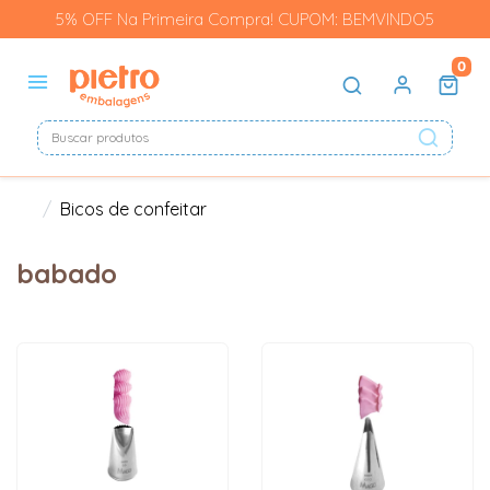
5% OFF Na Primeira Compra! CUPOM: BEMVINDO5
0
Bicos de confeitar
babado