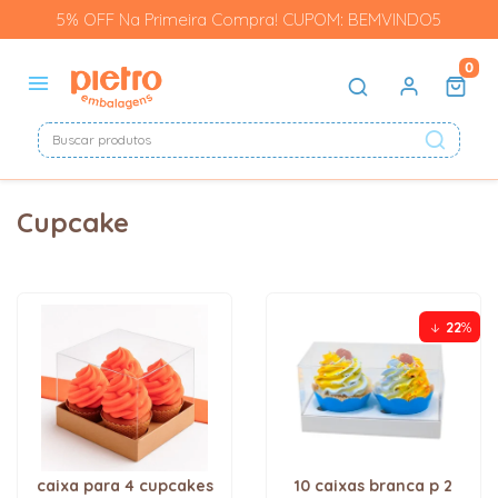
5% OFF Na Primeira Compra! CUPOM: BEMVINDO5
0
Cupcake
22
%
caixa para 4 cupcakes
10 caixas branca p 2