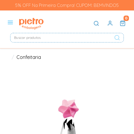
5% OFF Na Primeira Compra! CUPOM: BEMVINDO5
0
Confeitaria