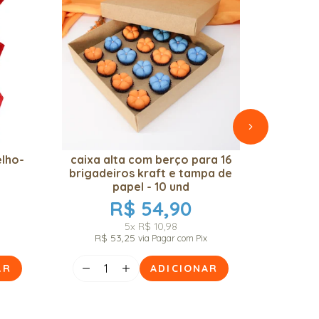
lho-
caixa alta com berço para 16
10 cai
brigadeiros kraft e tampa de
brigade
papel - 10 und
R$ 54,90
5x
R$ 10,98
R$ 53,25
via Pagar com Pix
AR
ADICIONAR