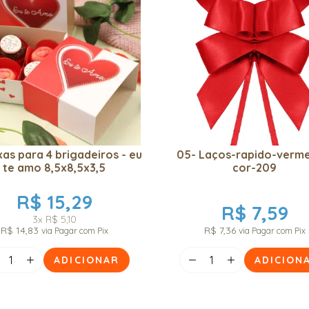
xas para 4 brigadeiros - eu
05- Laços-rapido-verme
te amo 8,5x8,5x3,5
cor-209
R$ 15,29
R$ 7,59
3x
R$ 5,10
R$ 14,83
R$ 7,36
via Pagar com Pix
via Pagar com Pix
ADICIONAR
ADICION