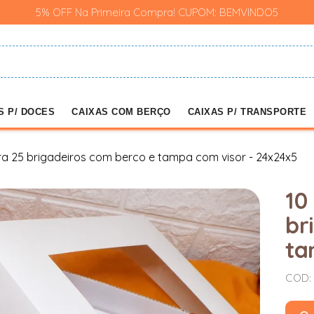
5% OFF Na Primeira Compra! CUPOM: BEMVINDO5
S P/ DOCES
CAIXAS COM BERÇO
CAIXAS P/ TRANSPORTE
ara 25 brigadeiros com berco e tampa com visor - 24x24x5
10
br
ta
COD: