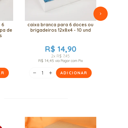
 6
caixa branca para 6 doces ou
cai
mpa de
brigadeiros 12x8x4 - 10 und
brigad
s
R$ 14,90
2x
R$ 7,45
R$ 14,45
x
via Pagar com Pix
AR
ADICIONAR