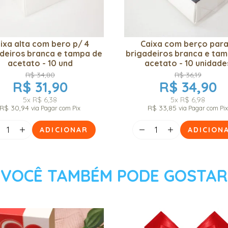
ixa alta com bero p/ 4
Caixa com berço para
deiros branca e tampa de
brigadeiros branca e ta
acetato - 10 und
acetato - 10 unidade
R$ 34,80
R$ 36,19
R$ 31,90
R$ 34,90
5x
R$ 6,38
5x
R$ 6,98
R$ 30,94
R$ 33,85
via Pagar com Pix
via Pagar com Pi
ADICIONAR
ADICION
VOCÊ TAMBÉM PODE GOSTAR