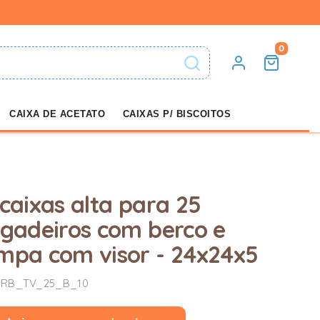
0
CAIXA DE ACETATO
CAIXAS P/ BISCOITOS
 caixas alta para 25
igadeiros com berco e
mpa com visor - 24x24x5
 RB_TV_25_B_10