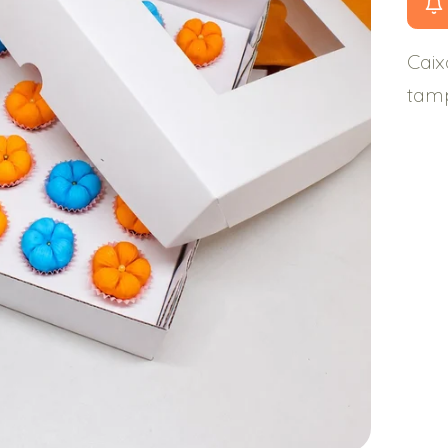
Caix
tam