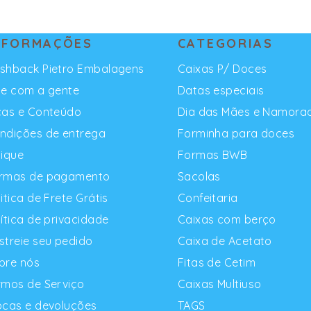
NFORMAÇÕES
CATEGORIAS
shback Pietro Embalagens
Caixas P/ Doces
le com a gente
Datas especiais
cas e Conteúdo
Dia das Mães e Namora
ndições de entrega
Forminha para doces
dique
Formas BWB
rmas de pagamento
Sacolas
litica de Frete Grátis
Confeitaria
lítica de privacidade
Caixas com berço
streie seu pedido
Caixa de Acetato
bre nós
Fitas de Cetim
rmos de Serviço
Caixas Multiuso
ocas e devoluções
TAGS