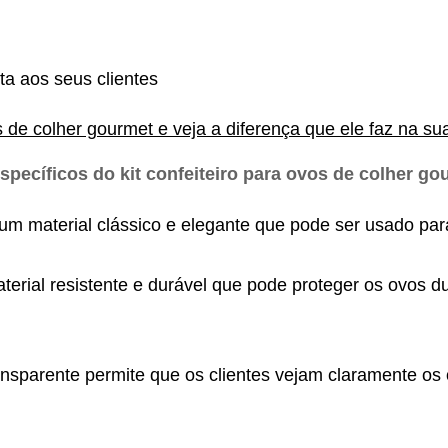
a aos seus clientes
os de colher gourmet e veja a diferença que ele faz na s
specíficos do kit confeiteiro para ovos de colher go
 um material clássico e elegante que pode ser usado pa
terial resistente e durável que pode proteger os ovos du
nsparente permite que os clientes vejam claramente os o