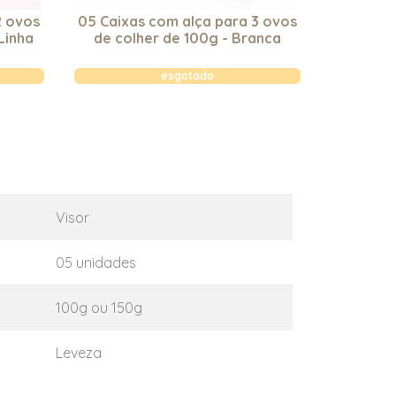
2 ovos
05 Caixas com alça para 3 ovos
05 Caix
Linha
de colher de 100g - Branca
de colher
esgotado
Visor
05 unidades
100g ou 150g
Leveza