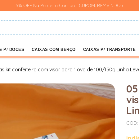
5% OFF Na Primeira Compra! CUPOM: BEMVINDO5
S P/ DOCES
CAIXAS COM BERÇO
CAIXAS P/ TRANSPORTE
as kit confeiteiro com visor para 1 ovo de 100/150g Linha Le
05
vi
Li
COD: 
Indi