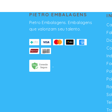
PIETRO EMBALAGENS
I
Pietro Embalagens. Embalagens
Ca
que valorizam seu talento.
Fa
Di
Co
In
Fo
Po
Po
Ra
So
Te
Tr