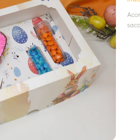
Acom
saco