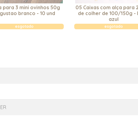
a para 3 mini ovinhos 50g
05 Caixas com alça para 
gustao branco - 10 und
de colher de 100/150g - 
azul
esgotado
esgotado
HER