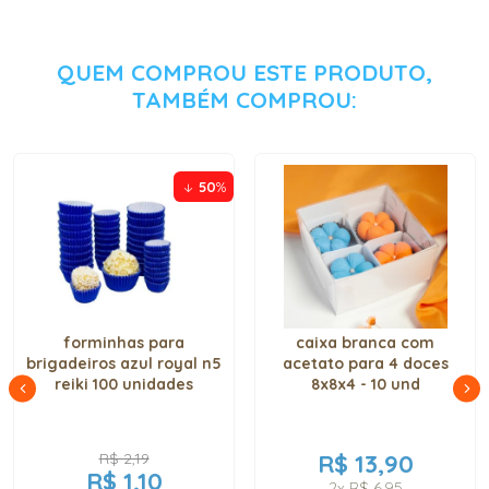
QUEM COMPROU ESTE PRODUTO,
TAMBÉM COMPROU:
50
%
forminhas para
caixa branca com
brigadeiros azul royal n5
acetato para 4 doces
reiki 100 unidades
8x8x4 - 10 und
R$ 2,19
R$ 13,90
R$ 1,10
2x
R$ 6,95