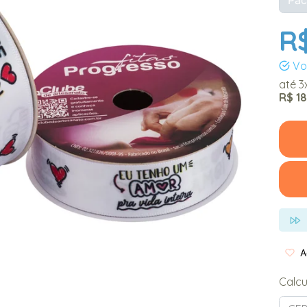
R$
Vo
até
3
R$ 1
Ad
Calcu