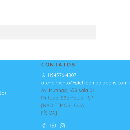
CONTATOS
1194576-4807
atendimento@pietroembalagens.com.
Av. Mutinga, 658 sala 01.
dos
Pirituba. São Paulo - SP
[NÃO TEMOS LOJA
FÍSICA]