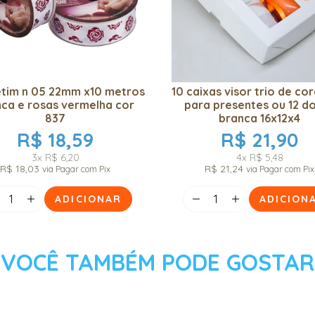
cetim n 05 22mm x10 metros
10 caixas visor trio de co
ca e rosas vermelha cor
para presentes ou 12 d
837
branca 16x12x4
R$ 18,59
R$ 21,90
3x
R$ 6,20
4x
R$ 5,48
R$ 18,03
R$ 21,24
via Pagar com Pix
via Pagar com Pix
ADICIONAR
ADICION
VOCÊ TAMBÉM PODE GOSTAR