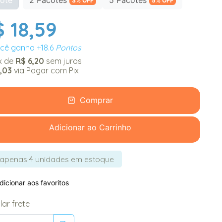
3% OFF
5% OFF
 18,59
cê ganha
+18.6
Pontos
x
de
R$ 6,20
sem juros
8,03
via Pagar com Pix
Comprar
Adicionar ao Carrinho
apenas
4
unidades em estoque
icionar aos favoritos
lar frete