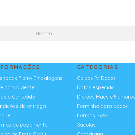
Branco
NFORMAÇÕES
CATEGORIAS
shback Pietro Embalagens
Caixas P/ Doces
le com a gente
Datas especiais
cas e Conteúdo
Dia das Mães e Namora
ndições de entrega
Forminha para doces
dique
Formas BWB
rmas de pagamento
Sacolas
litica de Frete Grátis
Confeitaria