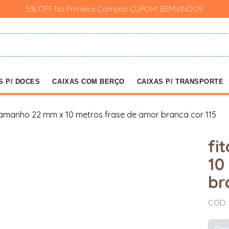
5% OFF Na Primeira Compra! CUPOM: BEMVINDO5
S P/ DOCES
CAIXAS COM BERÇO
CAIXAS P/ TRANSPORTE
 tamanho 22 mm x 10 metros frase de amor branca cor 115
fi
10
br
COD:
Pac