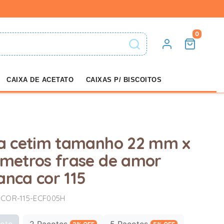
0
CAIXA DE ACETATO
CAIXAS P/ BISCOITOS
ta cetim tamanho 22 mm x
 metros frase de amor
anca cor 115
 COR-115-ECF005H
ote
2 Pacotes
5 Pacotes