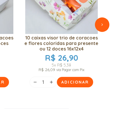
racoes
10 caixas visor trio de coracoes
10 Cai
oces
e flores coloridas para presente
coraçõ
ou 12 doces 16x12x4
para 
R$ 26,90
5x
R$ 5,38
R$ 26,09
via Pagar com Pix
AR
ADICIONAR