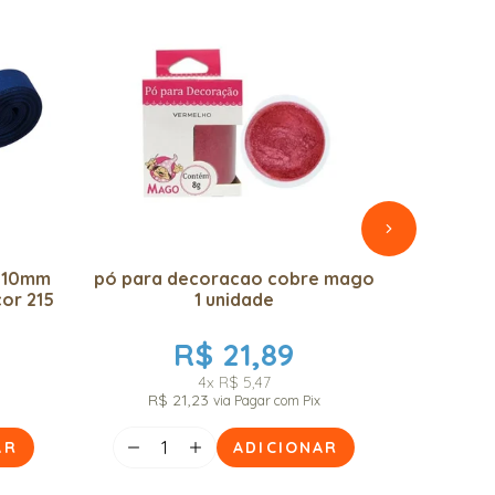
2 10mm
pó para decoracao cobre mago
pó para
cor 215
1 unidade
R$ 21,89
4x
R$ 5,47
R$ 21,23
via Pagar com Pix
AR
ADICIONAR