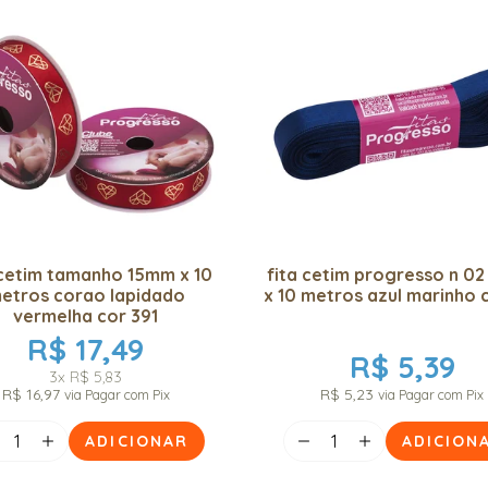
 cetim tamanho 15mm x 10
fita cetim progresso n 0
etros corao lapidado
x 10 metros azul marinho 
vermelha cor 391
R$ 17,49
R$ 5,39
3x
R$ 5,83
R$ 16,97
R$ 5,23
via Pagar com Pix
via Pagar com Pix
ADICIONAR
ADICION