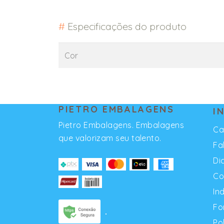
#
Especificações do produto
Cor
PIETRO EMBALAGENS
I
Pietro Embalagens. Embalagens
Ca
que valorizam seu talento.
Fa
Di
Co
In
Fo
Po