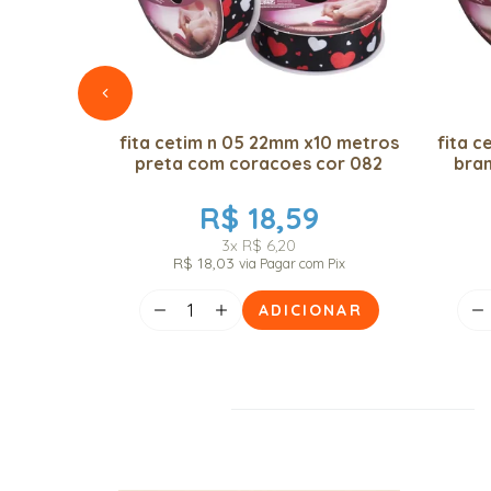
fita cetim n 05 22mm x10 metros
fita 
preta com coracoes cor 082
bran
R$ 18,59
3x
R$ 6,20
R$ 18,03
via Pagar com Pix
ADICIONAR