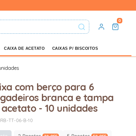
0
CAIXA DE ACETATO
CAIXAS P/ BISCOITOS
 unidades
ixa com berço para 6
igadeiros branca e tampa
 acetato - 10 unidades
 RB-TT-06-B-10
ote
2 Pacotes
5 Pacotes