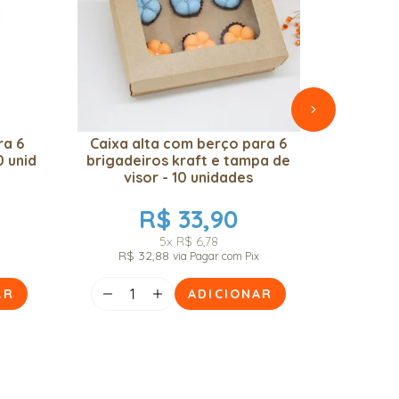
ra 6
Caixa alta com berço para 6
0 unid
brigadeiros kraft e tampa de
visor - 10 unidades
R$ 33,90
5x
R$ 6,78
R$ 32,88
via Pagar com Pix
AR
ADICIONAR