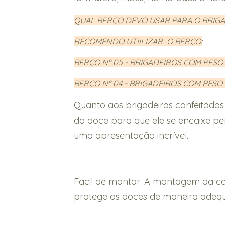
QUAL BERÇO DEVO USAR PARA O BRIG
RECOMENDO UTIILIZAR O BERÇO:
BERÇO Nº 05 - BRIGADEIROS COM PESO 
BERÇO Nº 04 - BRIGADEIROS COM PESO
Quanto aos brigadeiros confeitados
do doce para que ele se encaixe pe
uma apresentação incrível.
Facil de montar: A montagem da caix
protege os doces de maneira adequa