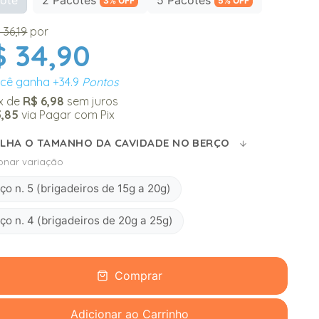
3% OFF
5% OFF
 36,19
por
$ 34,90
cê ganha
+34.9
Pontos
x
de
R$ 6,98
sem juros
3,85
via Pagar com Pix
LHA O TAMANHO DA CAVIDADE NO BERÇO
ionar variação
ço n. 5 (brigadeiros de 15g a 20g)
ço n. 4 (brigadeiros de 20g a 25g)
Comprar
Adicionar ao Carrinho