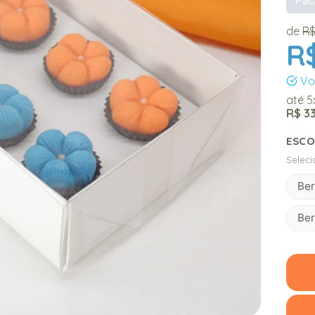
de
R$
R
Vo
até
5
R$ 3
ESCO
Selec
Ber
Ber