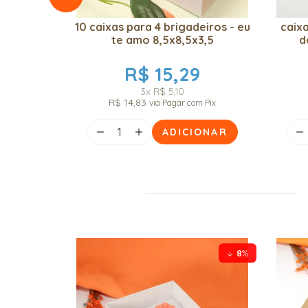
10 caixas para 4 brigadeiros - eu
caix
te amo 8,5x8,5x3,5
d
R$ 15,29
3x
R$ 5,10
R$ 14,83
via Pagar com Pix
ADICIONAR
8
%