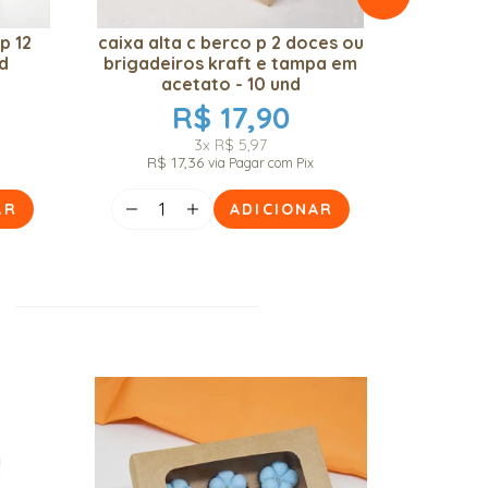
p 12
caixa alta c berco p 2 doces ou
10 
d
brigadeiros kraft e tampa em
brigadei
acetato - 10 und
co
R$ 17,90
3x
R$ 5,97
R$ 17,36
x
via Pagar com Pix
AR
ADICIONAR