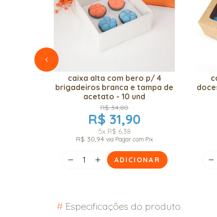
caixa alta com bero p/ 4
c
brigadeiros branca e tampa de
doces
acetato - 10 und
R$ 34,80
R$ 31,90
5x
R$ 6,38
R$ 30,94
via Pagar com Pix
ADICIONAR
#
Especificações do produto