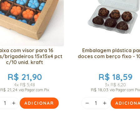
aixa com visor para 16
Embalagem plástica pa
/brigadeiros 15x15x4 pct
doces com berço fixo - 1
c/10 unid. kraft
R$ 21,90
R$ 18,59
4x
R$ 5,48
3x
R$ 6,20
R$ 21,24
R$ 18,03
via Pagar com Pix
via Pagar com Pix
ADICIONAR
ADICION