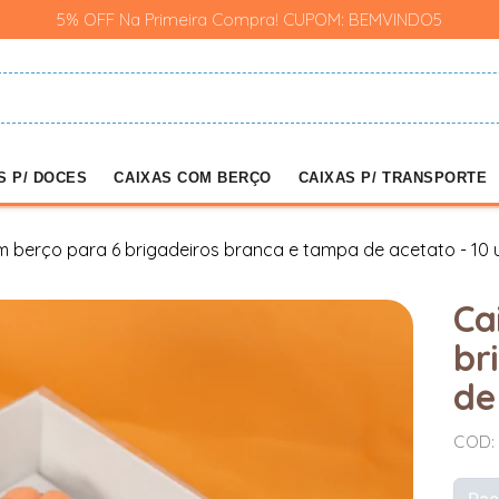
5% OFF Na Primeira Compra! CUPOM: BEMVINDO5
S P/ DOCES
CAIXAS COM BERÇO
CAIXAS P/ TRANSPORTE
 berço para 6 brigadeiros branca e tampa de acetato - 10
Ca
br
de
COD:
Pac